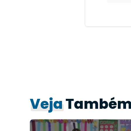
Veja
També