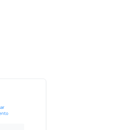
ar
ento