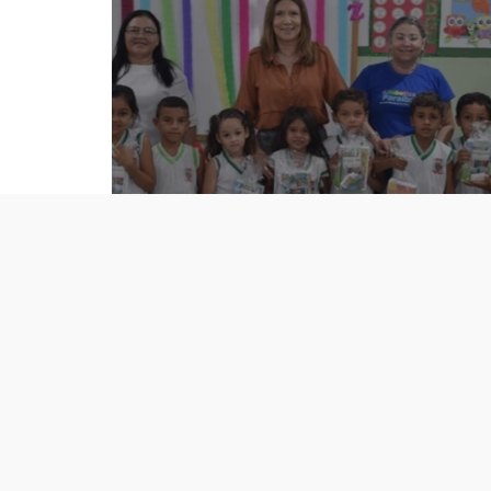
im
te
São José do Bonfim
re
consegue resultado
 da
histórico no IDEB do
município
Endereço
C