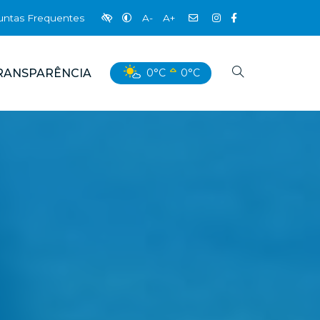
untas Frequentes
A-
A+
RANSPARÊNCIA
0°C
0°C