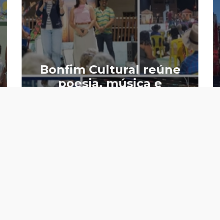
Bonfim Cultural reúne
poesia, música e
artesanato em noite de
valorização das
tradições em São José
do Bonfim
ontato