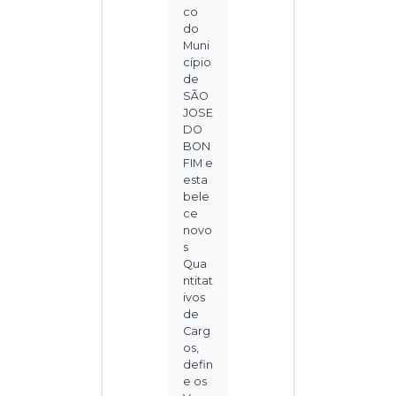
co
do
Muni
cípio
de
SÃO
JOSE
DO
BON
FIM e
esta
bele
ce
novo
s
Qua
ntitat
ivos
de
Carg
os,
defin
e os