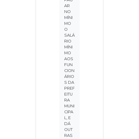
AR
NO
MÍNI
MO
O
SALÁ
RIO
MÍNI
MO
AOS
FUN
CION
ÁRIO
S DA
PREF
EITU
RA
MUNI
CIPA
L, E
DÁ
OUT
RAS