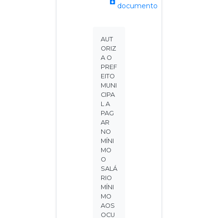
documento
AUT
ORIZ
A O
PREF
EITO
MUNI
CIPA
L A
PAG
AR
NO
MÍNI
MO
O
SALÁ
RIO
MÍNI
MO
AOS
OCU