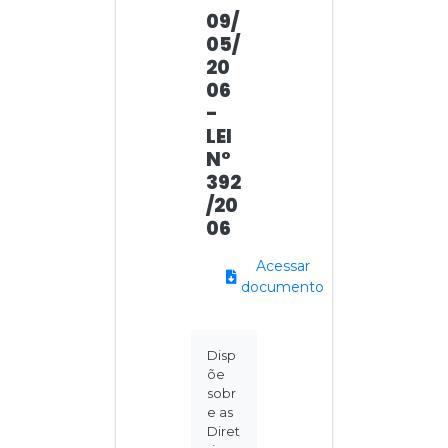
09/
05/
20
06
-
LEI
N°
392
/20
06
Acessar
documento
Disp
õe
sobr
e as
Diret