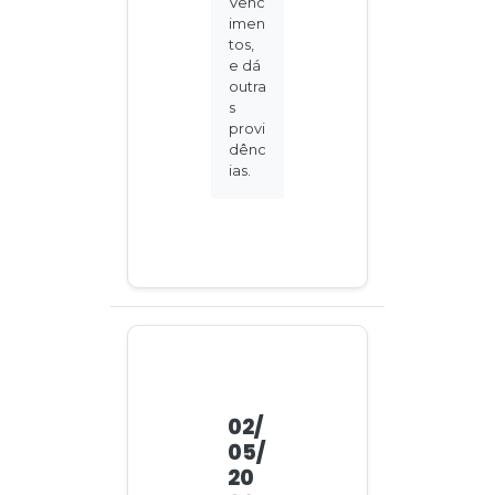
Venc
imen
tos,
e dá
outra
s
provi
dênc
ias.
02/
05/
20