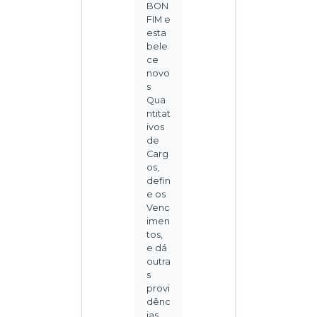
BON
FIM e
esta
bele
ce
novo
s
Qua
ntitat
ivos
de
Carg
os,
defin
e os
Venc
imen
tos,
e dá
outra
s
provi
dênc
ias.