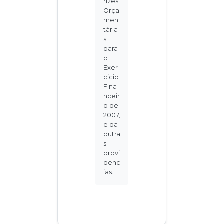
rizes
Orça
men
tária
s
para
o
Exer
cicio
Fina
nceir
o de
2007,
e da
outra
s
provi
denc
ias.