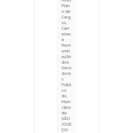
novo
Plan
o de
Carg
os,
Carr
eiras
e
Rem
uner
ação
dos
Servi
dore
s
Públi
co
do
Muni
cípio
de
SÃO
JOSE
DO