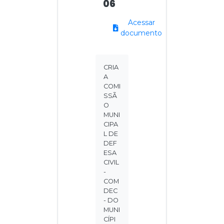
06
Acessar
documento
CRIA
A
COMI
SSÃ
O
MUNI
CIPA
L DE
DEF
ESA
CIVIL
-
COM
DEC
- DO
MUNI
CÍPI