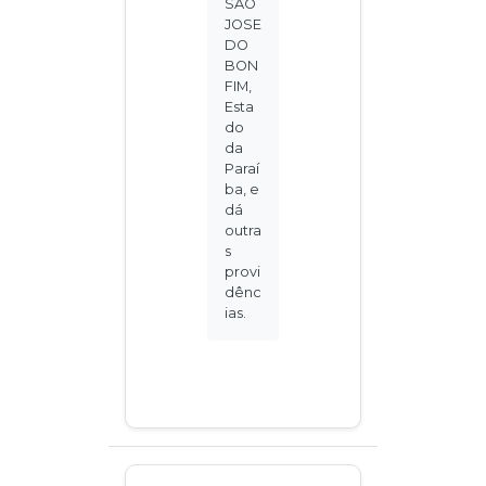
SAO
JOSE
DO
BON
FIM,
Esta
do
da
Paraí
ba, e
dá
outra
s
provi
dênc
ias.