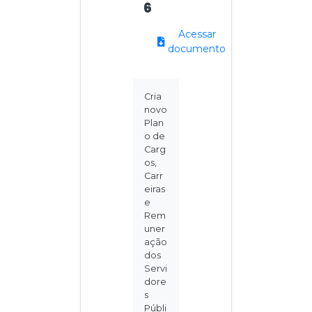
6
Acessar
documento
Cria
novo
Plan
o de
Carg
os,
Carr
eiras
e
Rem
uner
ação
dos
Servi
dore
s
Públi