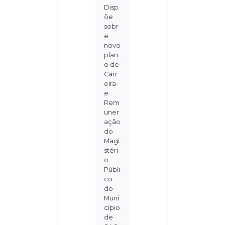
Disp
õe
sobr
e
novo
plan
o de
Carr
eira
e
Rem
uner
ação
do
Magi
stéri
o
Públi
co
do
Muni
cípio
de