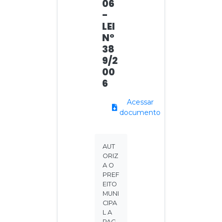
06
-
LEI
N°
38
9/2
00
6
Acessar
documento
AUT
ORIZ
A O
PREF
EITO
MUNI
CIPA
L A
PAG