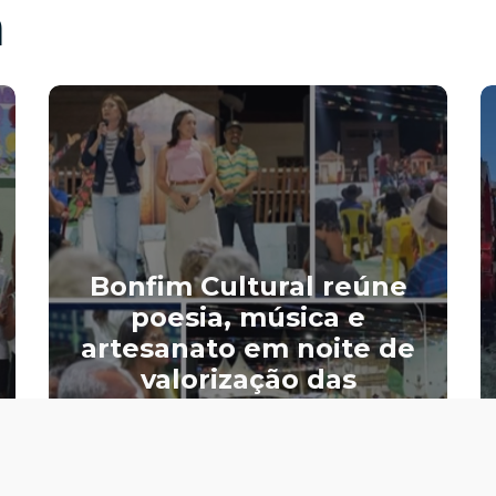
m
Bonfim Cultural reúne
poesia, música e
artesanato em noite de
valorização das
tradições em São José
do Bonfim