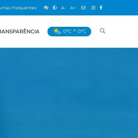
untas Frequentes
A-
A+
RANSPARÊNCIA
0°C
0°C