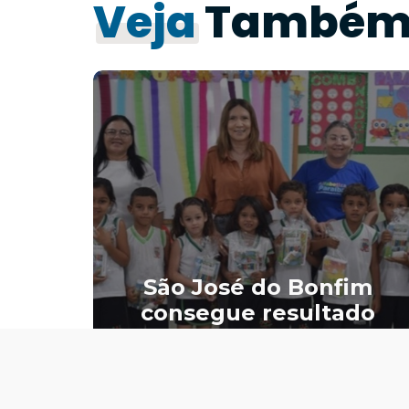
Veja
També
im
te
São José do Bonfim
re
consegue resultado
 da
histórico no IDEB do
município