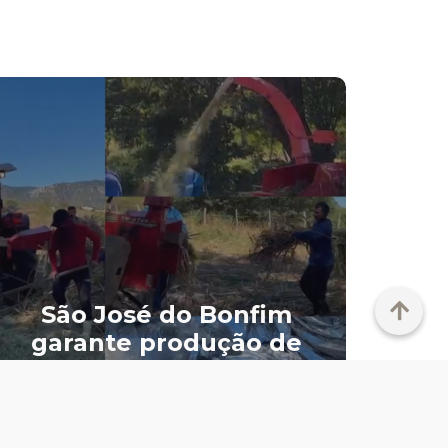
Pr
São José do Bonfim
d
garante produção de
Silagem aos criadores
im
do município