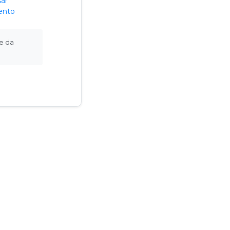
ar
ento
 e da