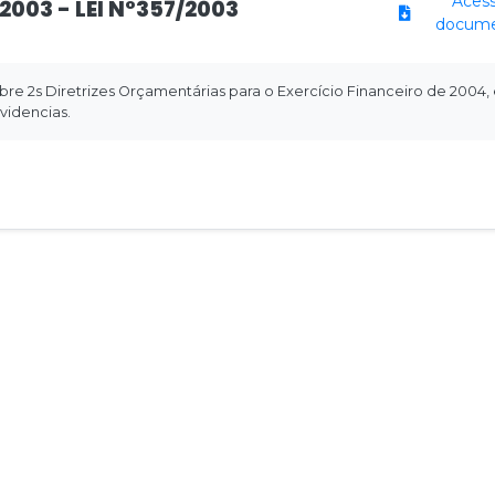
Acess
2003 - LEI N°357/2003
docum
re 2s Diretrizes Orçamentárias para o Exercício Financeiro de 2004,
videncias.