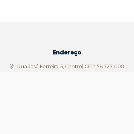
Endereço
Rua José Ferreira, 5, Centro| CEP: 58.725-000
Segunda a sexta-feira das 08h às 13h
Contato
(83) 3475-1001
prefeitura@saojosedobonfim.pb.gov.br
CNPJ: 08.882.862/0001-05