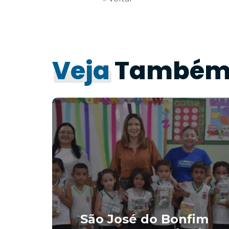
Veja
També
im
te
São José do Bonfim