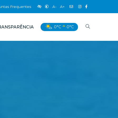
untas Frequentes
A-
A+
RANSPARÊNCIA
0°C
0°C