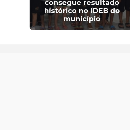
re
consegue resultado
 da
histórico no IDEB do
município
Endereço
C
Rua José Ferreira, 5, Centro| CEP:
58.725-000
Segunda a sexta-feira das 08h às
13h