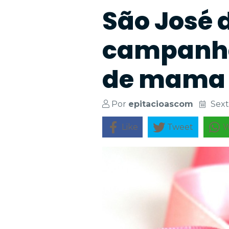
São José 
campanha
de mama
Por
epitacioascom
Sext
Like
Tweet
W