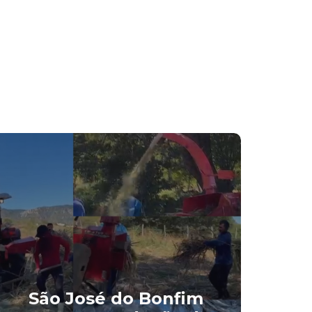
Pr
São José do Bonfim
d