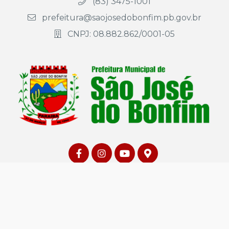
(83) 3475-1001
prefeitura@saojosedobonfim.pb.gov.br
CNPJ: 08.882.862/0001-05